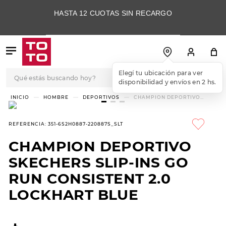
HASTA 12 CUOTAS SIN RECARGO
Qué estás buscando hoy?
Elegí tu ubicación para ver
disponibilidad y envíos en 2 hs.
TÉRMINOS MÁS
HOMBRE
DEPORTIVOS
CHAMPION DEPORTIVO
SKECHERS SLIP-INS GO RUN
BUSCADOS
CONSISTENT 2.0 LOCKHART
BLUE
1
.
botas
REFERENCIA
:
351-6S2H0887-220887S_SLT
2
.
skechers
CHAMPION DEPORTIVO
3
.
skechers slip-ins
SKECHERS SLIP-INS GO
4
.
championes
RUN CONSISTENT 2.0
LOCKHART BLUE
5
.
botas mujer
6
.
americansport