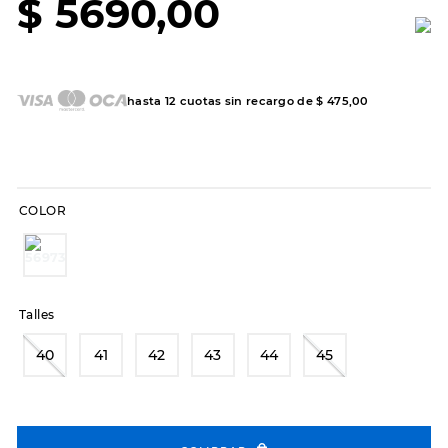
$
5690
,
00
7
.
sandalias
8
.
hitec
9
.
slip-ins
hasta
12
cuotas sin recargo de
$
475
,
00
10
.
botas dama
COLOR
Talles
40
41
42
43
44
45