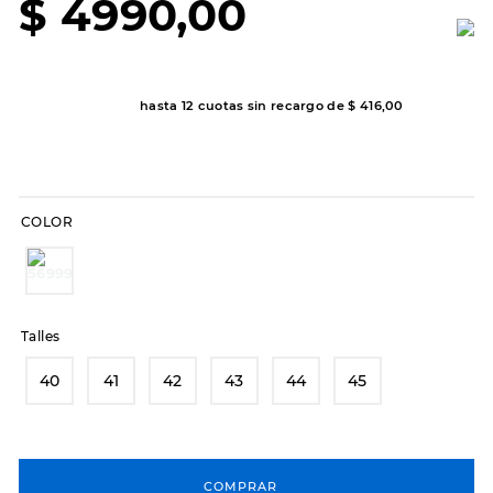
$
4990
,
00
7
.
sandalias
8
.
hitec
9
.
slip-ins
hasta
12
cuotas sin recargo de
$
416
,
00
10
.
botas dama
COLOR
Talles
40
41
42
43
44
45
COMPRAR