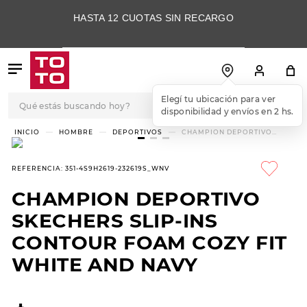
HASTA 12 CUOTAS SIN RECARGO
Qué estás buscando hoy?
Elegí tu ubicación para ver
disponibilidad y envíos en 2 hs.
TÉRMINOS MÁS
HOMBRE
DEPORTIVOS
CHAMPION DEPORTIVO
SKECHERS SLIP-INS CONTOUR
BUSCADOS
FOAM COZY FIT WHITE AND
NAVY
1
.
botas
REFERENCIA
:
351-4S9H2619-232619S_WNV
2
.
skechers
CHAMPION DEPORTIVO
3
.
skechers slip-ins
SKECHERS SLIP-INS
4
.
championes
CONTOUR FOAM COZY FIT
WHITE AND NAVY
5
.
botas mujer
6
.
americansport