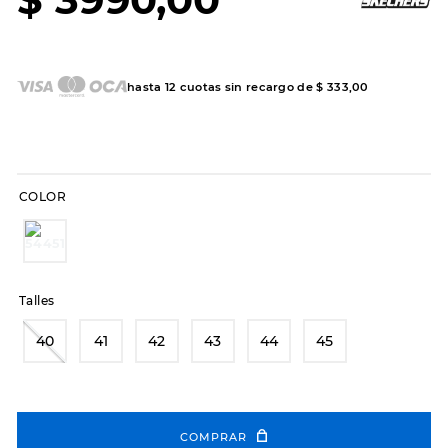
7
.
hitec
8
.
sandalias
9
.
slip-ins
hasta
12
cuotas sin recargo de
$
333
,
00
10
.
botas dama
COLOR
Talles
40
41
42
43
44
45
COMPRAR