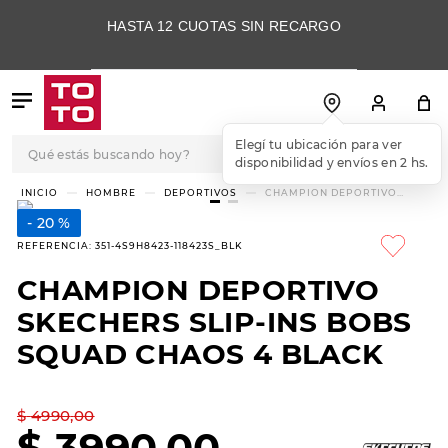
HASTA 12 CUOTAS SIN RECARGO
Qué estás buscando hoy?
Elegí tu ubicación para ver
disponibilidad y envíos en 2 hs.
TÉRMINOS MÁS
HOMBRE
DEPORTIVOS
CHAMPION DEPORTIVO
SKECHERS SLIP-INS BOBS
BUSCADOS
SQUAD CHAOS 4 BLACK
20 %
1
.
botas
REFERENCIA
:
351-4S9H8423-118423S_BLK
2
.
skechers
CHAMPION DEPORTIVO
3
.
skechers slip-ins
SKECHERS SLIP-INS BOBS
4
.
championes
SQUAD CHAOS 4 BLACK
5
.
botas mujer
$
4990
,
00
6
.
americansport
$
3990
,
00