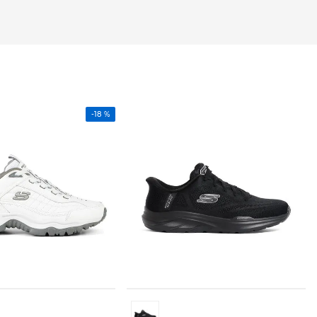
-
18 %