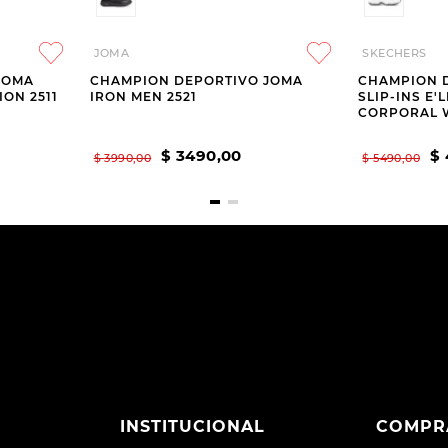
JOMA
SKECHERS
JOMA
CHAMPION DEPORTIVO JOMA
CHAMPION 
ON 2511
IRON MEN 2521
SLIP-INS E'
CORPORAL 
$
3490
,
00
$
$
3990
,
00
$
5490
,
00
INSTITUCIONAL
COMPR