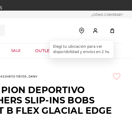
S
¿CÓMO COMPRAR?
OUTLET WEB
SALE
-6S2H8113-118113S_DKNV
PION DEPORTIVO
ERS SLIP-INS BOBS
 B FLEX GLACIAL EDGE