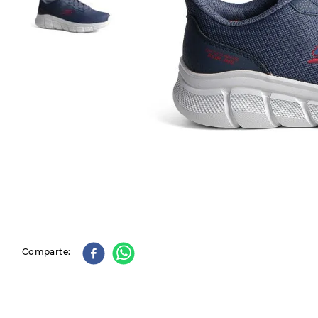
9
.
slip-ins
10
.
botas dama
Comparte