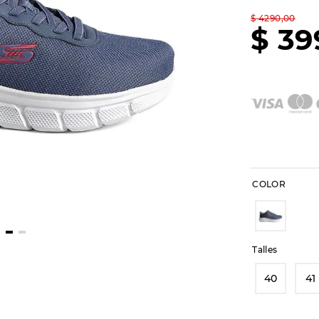
$
4290
,
00
$
39
COLOR
Talles
40
41