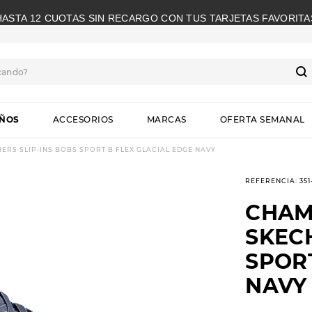
HASTA 12 CUOTAS SIN RECARGO CON TUS TARJETAS FAVORITA
cando?
S
IÑOS
ACCESORIOS
MARCAS
OFERTA SEMANAL
RS SLIP-INS BOBS SPORT B FLEX GLACIAL EDGE NAVY
REFERENCIA
:
351
CHAM
SKECH
SPORT
NAVY