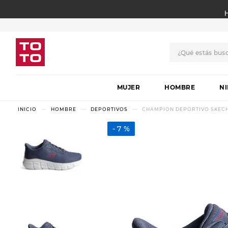
¿Qué estás bus
TÉRMINOS MÁS BUSCADO
MUJER
1
.
botas
HOMBRE
N
2
.
skechers
HOMBRE
DEPORTIVOS
CHAMPION DEPORTIVO SKECHE
3
.
skechers slip-ins
7 %
4
.
championes
5
.
botas mujer
6
.
americansport
7
.
sandalias
8
.
hitec