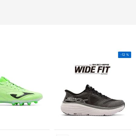
-
12 %