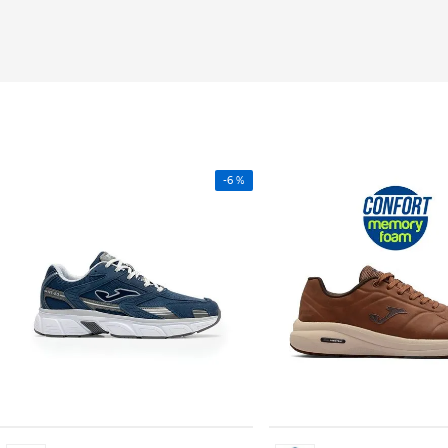
-
6 %