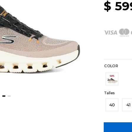
$
59
COLOR
Talles
40
41