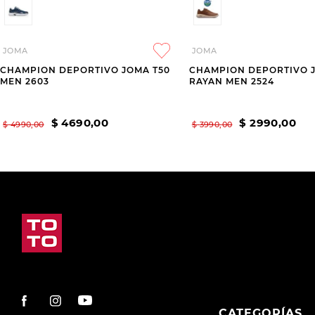
JOMA
JOMA
CHAMPION DEPORTIVO JOMA T50
CHAMPION DEPORTIVO 
MEN 2603
RAYAN MEN 2524
$
4690
,
00
$
2990
,
00
$
4990
,
00
$
3990
,
00
CATEGORÍAS