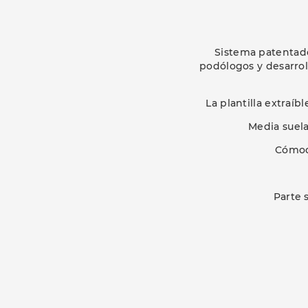
Sistema patentado 
podólogos y desarrol
La plantilla extraíb
Media suela
Cómod
Parte 