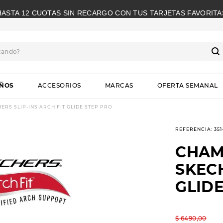
HASTA 12 CUOTAS SIN RECARGO CON TUS TARJETAS FAVORITA
cando?
S
IÑOS
ACCESORIOS
MARCAS
OFERTA SEMANAL
RS SLIP-INS ARCH FIT GLIDE STEP PRO
REFERENCIA
:
351
CHAM
SKECH
GLIDE
$
6490
,
00