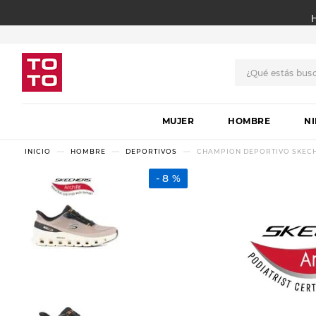
¿Qué estás bus
TÉRMINOS MÁS BUSCADO
MUJER
1
.
botas
HOMBRE
N
2
.
skechers
HOMBRE
DEPORTIVOS
CHAMPION DEPORTIVO SKECHE
3
.
skechers slip-ins
8 %
4
.
championes
5
.
botas mujer
6
.
americansport
7
.
sandalias
8
.
hitec