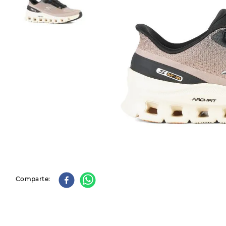
9
.
slip-ins
10
.
botas dama
Comparte