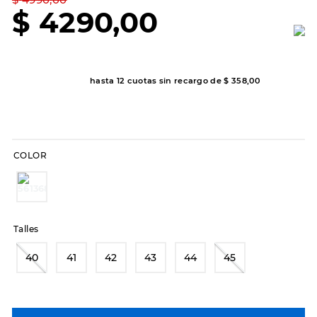
7
.
sandalias
$
4290
,
00
8
.
hitec
9
.
slip-ins
10
.
botas dama
hasta
12
cuotas sin recargo de
$
358
,
00
COLOR
Talles
40
41
42
43
44
45