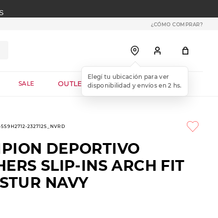
S
¿CÓMO COMPRAR?
OUTLET WEB
SALE
1-5S9H2712-232712S_NVRD
PION DEPORTIVO
ERS SLIP-INS ARCH FIT
ESTUR NAVY