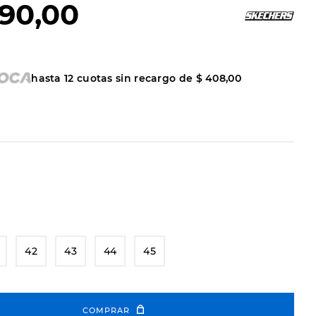
90
,
00
hasta
12
cuotas sin recargo de
$
408
,
00
42
43
44
45
COMPRAR