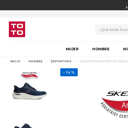
¿Qué estás bus
TÉRMINOS MÁS BUSCADO
MUJER
1
.
botas
HOMBRE
N
2
.
skechers
HOMBRE
DEPORTIVOS
CHAMPION DEPORTIVO SKECHE
3
.
skechers slip-ins
14 %
4
.
championes
5
.
botas mujer
6
.
americansport
7
.
hitec
8
.
sandalias