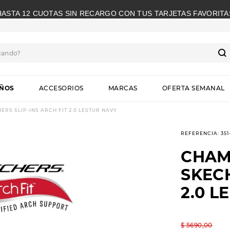
HASTA 12 CUOTAS SIN RECARGO CON TUS TARJETAS FAVORITA
cando?
S
IÑOS
ACCESORIOS
MARCAS
OFERTA SEMANAL
RS SLIP-INS ARCH FIT 2.0 LESTUR NAVY
REFERENCIA
:
35
CHAM
SKECH
2.0 L
$
5690
,
00