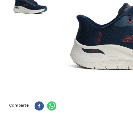
9
.
slip-ins
10
.
botas dama
Comparte