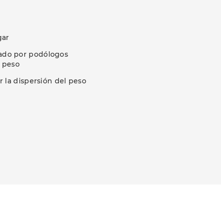
gar
cado por podólogos
n peso
r la dispersión del peso