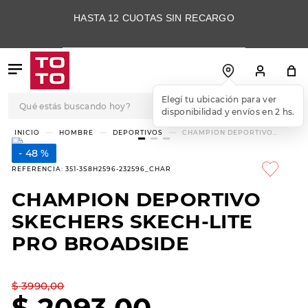
HASTA 12 CUOTAS SIN RECARGO
Qué estás buscando hoy?
Elegí tu ubicación para ver
disponibilidad y envíos en 2 hs.
TÉRMINOS MÁS
HOMBRE
DEPORTIVOS
CHAMPION DEPORTIVO
SKECHERS SKECH-LITE PRO
BUSCADOS
BROADSIDE
48 %
1
.
botas
REFERENCIA
:
351-3S8H2596-232596_CHAR
2
.
skechers
CHAMPION DEPORTIVO
3
.
skechers slip-ins
SKECHERS SKECH-LITE
4
.
championes
PRO BROADSIDE
5
.
botas mujer
$
3990
,
00
6
.
americansport
$
2093
,
00