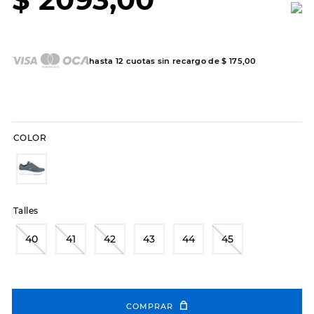
7
.
sandalias
8
.
hitec
9
.
slip-ins
hasta
12
cuotas sin recargo de
$
175
,
00
10
.
botas dama
COLOR
Talles
40
41
42
43
44
45
COMPRAR