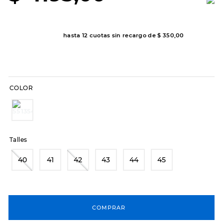
8
.
sandalias
9
.
slip-ins
hasta
12
cuotas sin recargo de
$
350
,
00
10
.
botas dama
COLOR
Talles
40
41
42
43
44
45
COMPRAR