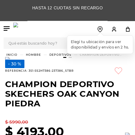
HASTA 12 CUOTAS SIN RECARGO
Qué estás buscando hoy?
Elegí tu ubicación para ver
disponibilidad y envíos en 2 hs.
TÉRMINOS MÁS
HOMBRE
DEPORTIVOS
CHAMPION DEPORTIVO
SKECHERS OAK CANYON
BUSCADOS
PIEDRA
30 %
1
.
botas
REFERENCIA
:
351-5S2H7386-237386_STBR
2
.
skechers
CHAMPION DEPORTIVO
3
.
skechers slip-ins
SKECHERS OAK CANYON
4
.
championes
PIEDRA
5
.
botas mujer
$
5990
,
00
6
.
americansport
$
4193
,
00
7
.
hitec