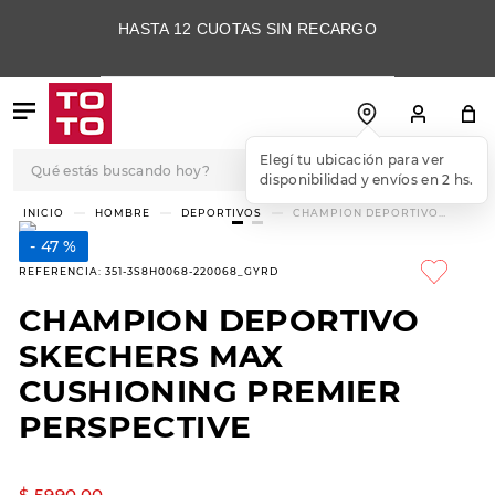
HASTA 12 CUOTAS SIN RECARGO
Qué estás buscando hoy?
Elegí tu ubicación para ver
disponibilidad y envíos en 2 hs.
TÉRMINOS MÁS
HOMBRE
DEPORTIVOS
CHAMPION DEPORTIVO
SKECHERS MAX CUSHIONING
BUSCADOS
PREMIER PERSPECTIVE
47 %
1
.
botas
REFERENCIA
:
351-3S8H0068-220068_GYRD
2
.
skechers
CHAMPION DEPORTIVO
3
.
skechers slip-ins
SKECHERS MAX
4
.
championes
CUSHIONING PREMIER
PERSPECTIVE
5
.
botas mujer
6
.
americansport
$
5990
,
00