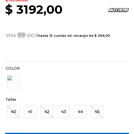
7
.
sandalias
$
3192
,
00
8
.
hitec
9
.
slip-ins
10
.
botas dama
hasta
12
cuotas sin recargo de
$
266
,
00
COLOR
Talles
40
41
42
43
44
45