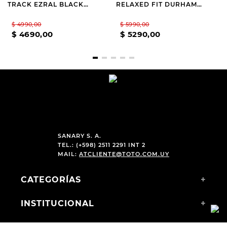
TRACK EZRAL BLACK
RELAXED FIT DURHAM
WIDE FIT HORMA ANCHA
DELVOR WHITE
$
4990
,
00
$
5990
,
00
$
4690
,
00
$
5290
,
00
SANARY S. A.
TEL.: (+598) 2511 2291 INT 2
MAIL:
ATCLIENTE@TOTO.COM.UY
CATEGORÍAS
+
INSTITUCIONAL
+