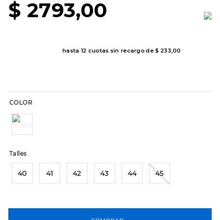
$
2793
,
00
8
.
sandalias
9
.
slip-ins
10
.
botas dama
hasta
12
cuotas sin recargo de
$
233
,
00
COLOR
Talles
40
41
42
43
44
45