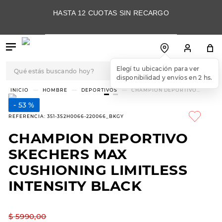
HASTA 12 CUOTAS SIN RECARGO
Qué estás buscando hoy?
Elegí tu ubicación para ver
disponibilidad y envíos en 2 hs.
TÉRMINOS MÁS
HOMBRE
DEPORTIVOS
CHAMPION DEPORTIVO
SKECHERS MAX CUSHIONING
BUSCADOS
LIMITLESS INTENSITY BLACK
53 %
1
.
botas
REFERENCIA
:
351-3S2H0066-220066_BKGY
2
.
skechers
CHAMPION DEPORTIVO
3
.
skechers slip-ins
SKECHERS MAX
4
.
championes
CUSHIONING LIMITLESS
INTENSITY BLACK
5
.
botas mujer
6
.
americansport
$
5990
,
00
7
.
hitec