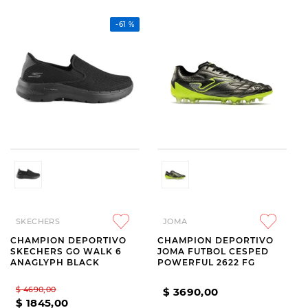
-
61 %
SKECHERS
JOMA
CHAMPION DEPORTIVO
CHAMPION DEPORTIVO
SKECHERS GO WALK 6
JOMA FUTBOL CESPED
ANAGLYPH BLACK
POWERFUL 2622 FG
$
4690
,
00
$
3690
,
00
$
1845
,
00