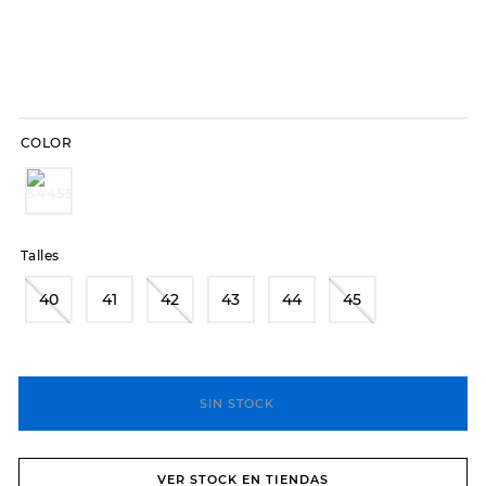
7
.
sandalias
8
.
hitec
9
.
slip-ins
10
.
botas dama
COLOR
Talles
40
41
42
43
44
45
SIN STOCK
VER STOCK EN TIENDAS