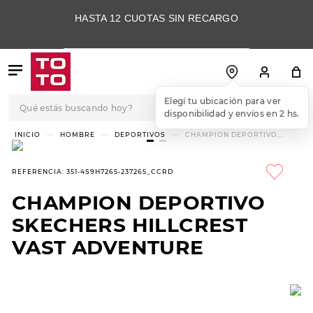
HASTA 12 CUOTAS SIN RECARGO
Qué estás buscando hoy?
Elegí tu ubicación para ver
disponibilidad y envíos en 2 hs.
TÉRMINOS MÁS
HOMBRE
DEPORTIVOS
CHAMPION DEPORTIVO
SKECHERS HILLCREST VAST
BUSCADOS
ADVENTURE
1
.
botas
REFERENCIA
:
351-4S9H7265-237265_CCRD
2
.
skechers
CHAMPION DEPORTIVO
3
.
skechers slip-ins
SKECHERS HILLCREST
4
.
championes
VAST ADVENTURE
5
.
botas mujer
6
.
americansport