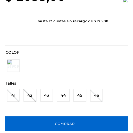
8
.
hitec
9
.
slip-ins
hasta
12
cuotas sin recargo de
$
175
,
00
10
.
botas dama
COLOR
Talles
41
42
43
44
45
46
COMPRAR