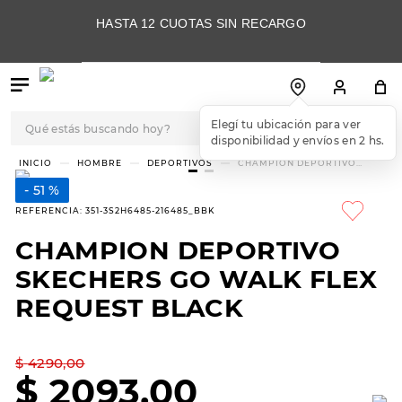
HASTA 12 CUOTAS SIN RECARGO
Qué estás buscando hoy?
Elegí tu ubicación para ver
disponibilidad y envíos en 2 hs.
TÉRMINOS MÁS
HOMBRE
DEPORTIVOS
CHAMPION DEPORTIVO
SKECHERS GO WALK FLEX
BUSCADOS
REQUEST BLACK
51 %
1
.
botas
REFERENCIA
:
351-3S2H6485-216485_BBK
2
.
skechers
CHAMPION DEPORTIVO
3
.
skechers slip-ins
SKECHERS GO WALK FLEX
4
.
championes
REQUEST BLACK
5
.
botas mujer
$
4290
,
00
6
.
americansport
$
2093
,
00
7
.
sandalias