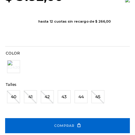
8
.
hitec
9
.
slip-ins
hasta
12
cuotas sin recargo de
$
266
,
00
10
.
botas dama
COLOR
Talles
40
41
42
43
44
45
COMPRAR