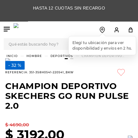
HASTA 12 CUOTAS SIN RECARGO
Qué estás buscando hoy?
Elegí tu ubicación para ver
disponibilidad y envíos en 2 hs.
TÉRMINOS MÁS
HOMBRE
DEPORTIVOS
CHAMPION DEPORTIVO
SKECHERS GO RUN PULSE 2.0
BUSCADOS
32 %
1
.
botas
REFERENCIA
:
351-3S8H0541-220541_BKW
2
.
skechers
CHAMPION DEPORTIVO
3
.
skechers slip-ins
SKECHERS GO RUN PULSE
4
.
championes
2.0
5
.
botas mujer
$
4690
,
00
6
.
americansport
$
3192
,
00
7
.
sandalias