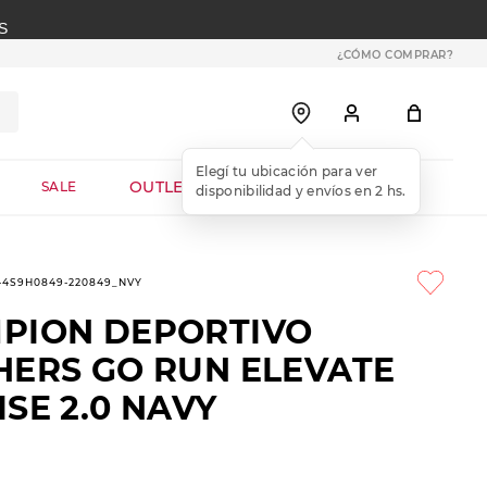
S
¿CÓMO COMPRAR?
OUTLET WEB
SALE
1-4S9H0849-220849_NVY
PION DEPORTIVO
HERS GO RUN ELEVATE
SE 2.0 NAVY