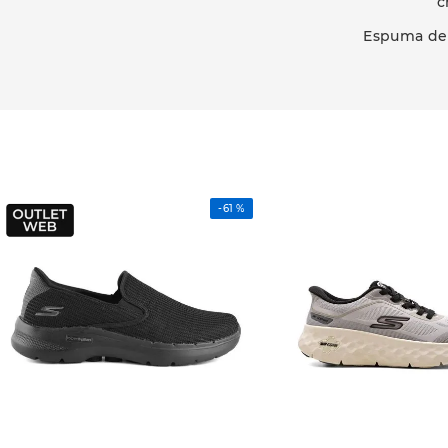
c
Espuma de 
-
61 %