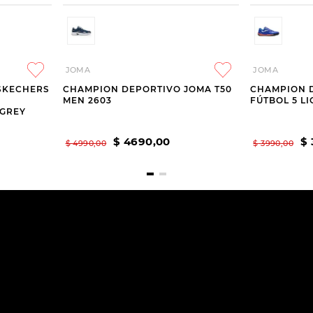
JOMA
JOMA
SKECHERS
CHAMPION DEPORTIVO JOMA T50
CHAMPION 
MEN 2603
FÚTBOL 5 LI
 GREY
$
4690
,
00
$
$
4990
,
00
$
3990
,
00