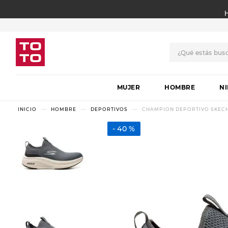
¿Qué estás bus
TÉRMINOS MÁS BUSCADO
MUJER
1
.
botas
HOMBRE
N
2
.
skechers
HOMBRE
DEPORTIVOS
CHAMPION DEPORTIVO SKECHE
3
.
skechers slip-ins
40 %
4
.
championes
5
.
botas mujer
6
.
americansport
7
.
sandalias
8
.
hitec