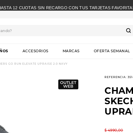
HASTA 12 CUOTAS SIN RECARGO CON TUS TARJETAS FAVORITA
cando?
S
IÑOS
ACCESORIOS
MARCAS
OFERTA SEMANAL
RS GO RUN ELEVATE UPRAISE 2.0 NAVY
REFERENCIA
:
35
CHAM
SKEC
UPRAI
$
4990
,
00