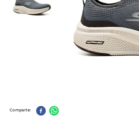
9
.
slip-ins
10
.
botas dama
Comparte