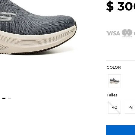
$
30
COLOR
Talles
40
41