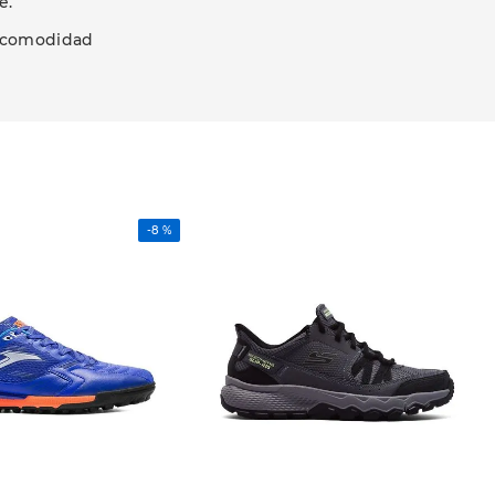
e.
r comodidad
-
8 %