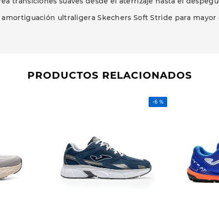
rea transiciones suaves desde el aterrizaje hasta el despegu
amortiguación ultraligera Skechers Soft Stride para mayo
PRODUCTOS RELACIONADOS
-
6 %