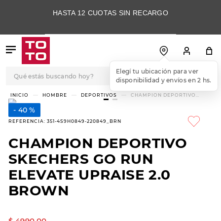
HASTA 12 CUOTAS SIN RECARGO
Qué estás buscando hoy?
Elegí tu ubicación para ver
disponibilidad y envíos en 2 hs.
TÉRMINOS MÁS
HOMBRE
DEPORTIVOS
CHAMPION DEPORTIVO
SKECHERS GO RUN ELEVATE
BUSCADOS
UPRAISE 2.0 BROWN
40 %
1
.
botas
REFERENCIA
:
351-4S9H0849-220849_BRN
2
.
skechers
CHAMPION DEPORTIVO
3
.
skechers slip-ins
SKECHERS GO RUN
4
.
championes
ELEVATE UPRAISE 2.0
BROWN
5
.
botas mujer
6
.
americansport
$
4990
,
00