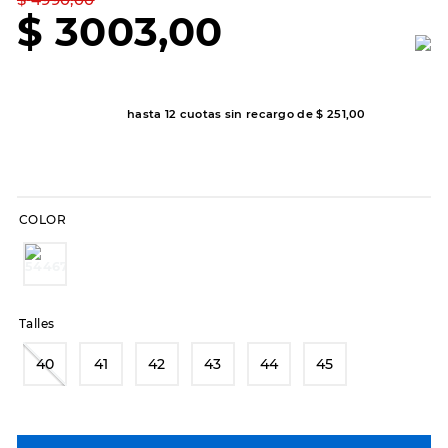
7
.
sandalias
$
3003
,
00
8
.
hitec
9
.
slip-ins
10
.
botas dama
hasta
12
cuotas sin recargo de
$
251
,
00
COLOR
Talles
40
41
42
43
44
45