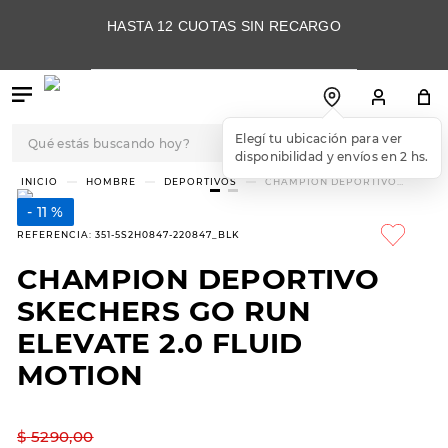
HASTA 12 CUOTAS SIN RECARGO
Qué estás buscando hoy?
Elegí tu ubicación para ver
disponibilidad y envíos en 2 hs.
TÉRMINOS MÁS
HOMBRE
DEPORTIVOS
CHAMPION DEPORTIVO
SKECHERS GO RUN ELEVATE
BUSCADOS
2.0 FLUID MOTION
11 %
1
.
botas
REFERENCIA
:
351-5S2H0847-220847_BLK
2
.
skechers
CHAMPION DEPORTIVO
3
.
skechers slip-ins
SKECHERS GO RUN
4
.
championes
ELEVATE 2.0 FLUID
MOTION
5
.
botas mujer
6
.
americansport
$
5290
,
00
7
.
hitec