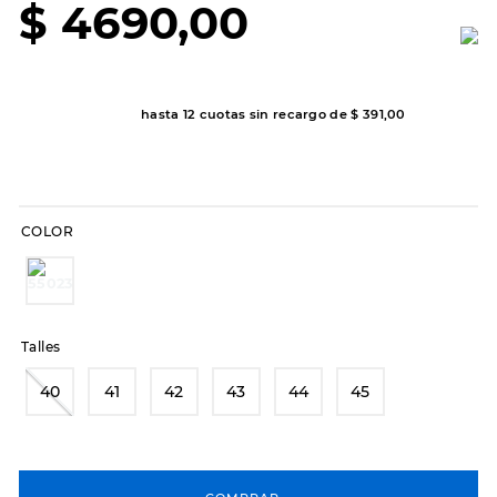
$
4690
,
00
8
.
sandalias
9
.
slip-ins
10
.
botas dama
hasta
12
cuotas sin recargo de
$
391
,
00
COLOR
Talles
40
41
42
43
44
45