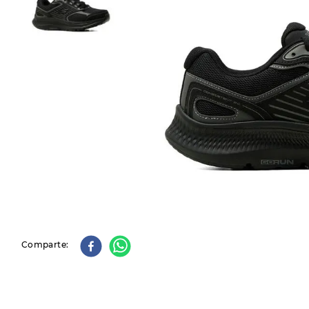
9
.
slip-ins
10
.
botas dama
Comparte