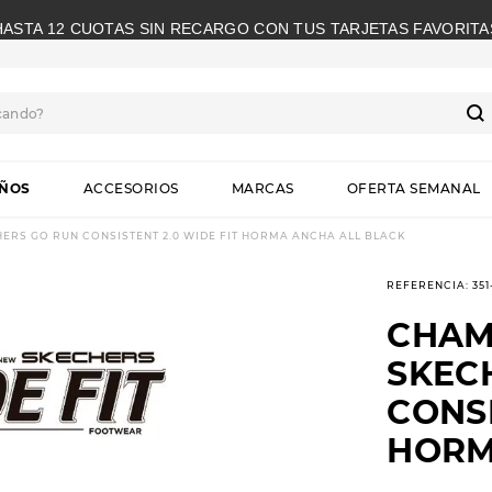
HASTA 12 CUOTAS SIN RECARGO CON TUS TARJETAS FAVORITA
cando?
S
IÑOS
ACCESORIOS
MARCAS
OFERTA SEMANAL
RS GO RUN CONSISTENT 2.0 WIDE FIT HORMA ANCHA ALL BLACK
REFERENCIA
:
35
CHAM
SKEC
CONSI
HORM