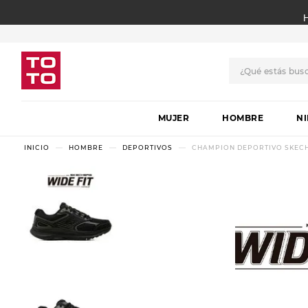
¿Qué estás bus
TÉRMINOS MÁS BUSCADO
MUJER
1
.
botas
HOMBRE
N
2
.
skechers
HOMBRE
DEPORTIVOS
CHAMPION DEPORTIVO SKECHE
3
.
skechers slip-ins
4
.
championes
5
.
botas mujer
6
.
americansport
7
.
sandalias
8
.
hitec