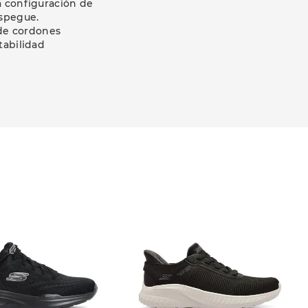
a configuración de
espegue.
 de cordones
tabilidad