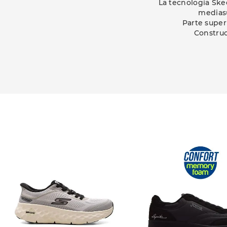
La tecnología Ske
mediasu
Parte super
Construc