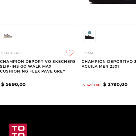
SKECHERS
JOMA
CHAMPION DEPORTIVO SKECHERS
CHAMPION DEPORTIVO 
SLIP-INS GO WALK MAX
AGUILA MEN 2501
CUSHIONING FLEX PAVE GREY
$
5690
,
00
$
2790
,
00
$
3490
,
00