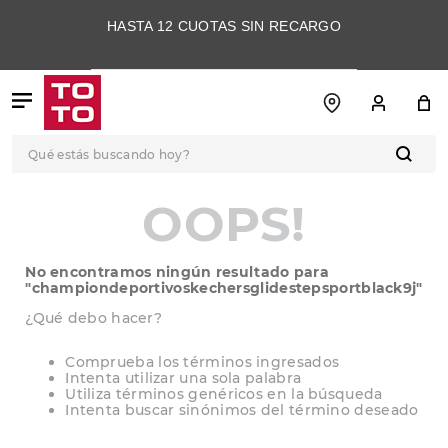
HASTA 12 CUOTAS SIN RECARGO
Qué estás buscando hoy?
TÉRMINOS MÁS
OOPS!
BUSCADOS
1
.
botas
No encontramos ningún resultado para
2
.
skechers
"
championdeportivoskechersglidestepsportblack9j
"
3
.
skechers slip-ins
¿Qué debo hacer?
4
.
championes
Comprueba los términos ingresados
Intenta utilizar una sola palabra
5
.
botas mujer
Utiliza términos genéricos en la búsqueda
Intenta buscar sinónimos del término deseado
6
.
americansport