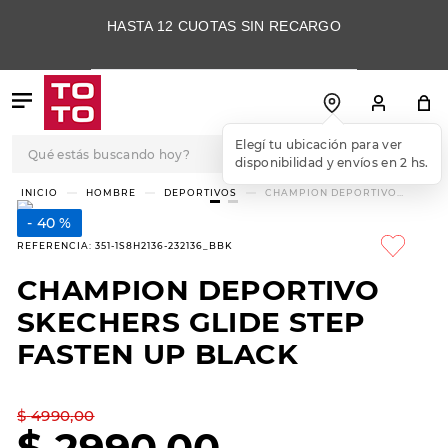
HASTA 12 CUOTAS SIN RECARGO
Qué estás buscando hoy?
Elegí tu ubicación para ver
disponibilidad y envíos en 2 hs.
TÉRMINOS MÁS
HOMBRE
DEPORTIVOS
CHAMPION DEPORTIVO
SKECHERS GLIDE STEP
BUSCADOS
FASTEN UP BLACK
40 %
1
.
botas
REFERENCIA
:
351-1S8H2136-232136_BBK
2
.
skechers
CHAMPION DEPORTIVO
3
.
skechers slip-ins
SKECHERS GLIDE STEP
4
.
championes
FASTEN UP BLACK
5
.
botas mujer
$
4990
,
00
6
.
americansport
$
2990
,
00