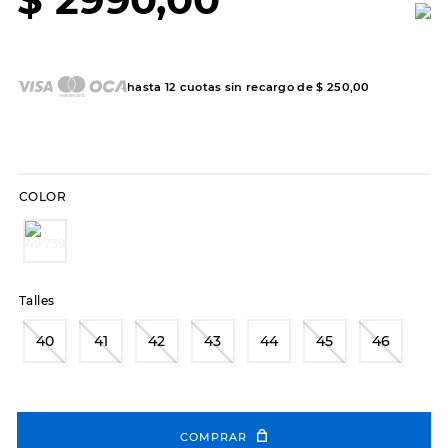
7
.
sandalias
8
.
hitec
9
.
slip-ins
hasta
12
cuotas sin recargo de
$
250
,
00
10
.
botas dama
COLOR
Talles
40
41
42
43
44
45
46
COMPRAR