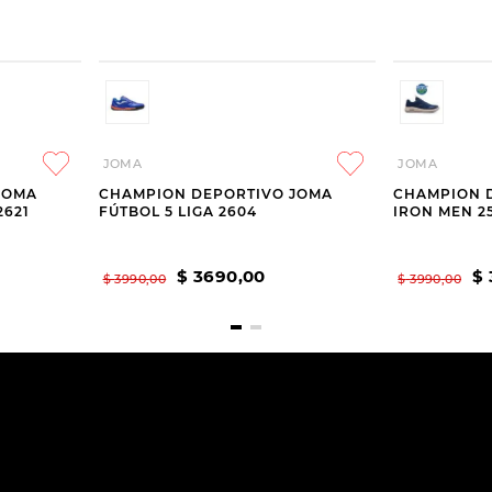
JOMA
JOMA
JOMA
CHAMPION DEPORTIVO JOMA
CHAMPION 
2621
FÚTBOL 5 LIGA 2604
IRON MEN 2
$
3690
,
00
$
$
3990
,
00
$
3990
,
00