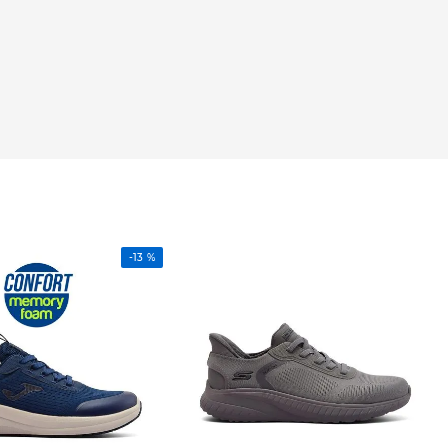
-
13 %