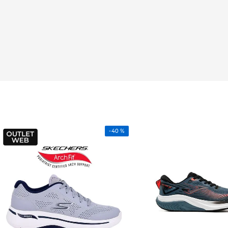
-
40 %