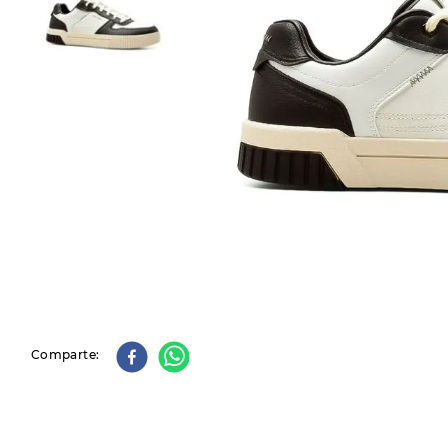
9
.
slip-ins
10
.
botas dama
Comparte