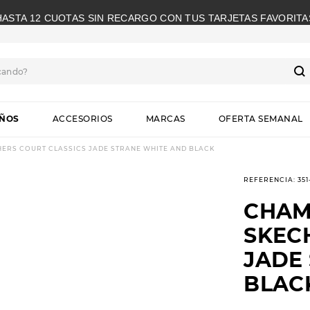
HASTA 12 CUOTAS SIN RECARGO CON TUS TARJETAS FAVORITA
cando?
S
IÑOS
ACCESORIOS
MARCAS
OFERTA SEMANAL
ERS COURT CLASSICS JADE STRANE WHITE AND BLACK
REFERENCIA
:
35
CHAM
SKEC
JADE
BLAC