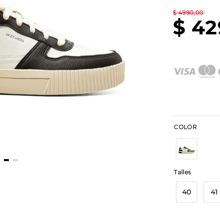
$
4990
,
00
$
42
COLOR
Talles
40
41