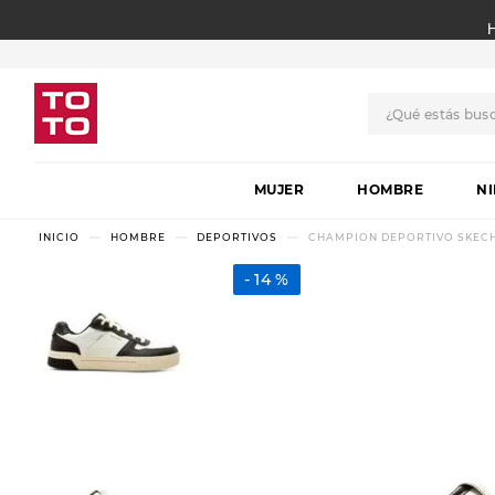
¿Qué estás bus
TÉRMINOS MÁS BUSCADO
MUJER
1
.
botas
HOMBRE
N
2
.
skechers
HOMBRE
DEPORTIVOS
CHAMPION DEPORTIVO SKECH
3
.
skechers slip-ins
14 %
4
.
championes
5
.
botas mujer
6
.
americansport
7
.
sandalias
8
.
hitec