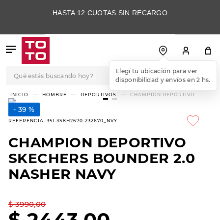
HASTA 12 CUOTAS SIN RECARGO
Qué estás buscando hoy?
Elegí tu ubicación para ver
disponibilidad y envíos en 2 hs.
TÉRMINOS MÁS
HOMBRE
DEPORTIVOS
CHAMPION DEPORTIVO
SKECHERS BOUNDER 2.0
BUSCADOS
NASHER NAVY
39 %
1
.
botas
REFERENCIA
:
351-3S8H2670-232670_NVY
2
.
skechers
CHAMPION DEPORTIVO
3
.
skechers slip-ins
SKECHERS BOUNDER 2.0
4
.
championes
NASHER NAVY
5
.
botas mujer
$
3990
,
00
6
.
americansport
$
2443
,
00