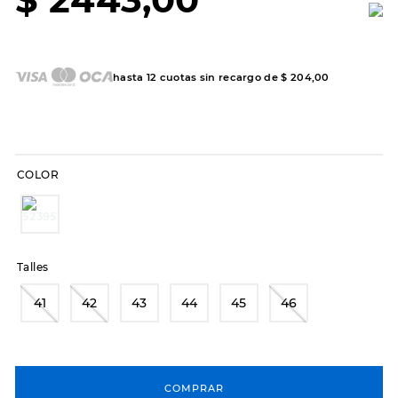
7
.
sandalias
8
.
hitec
9
.
slip-ins
hasta
12
cuotas sin recargo de
$
204
,
00
10
.
botas dama
COLOR
Talles
41
42
43
44
45
46
COMPRAR