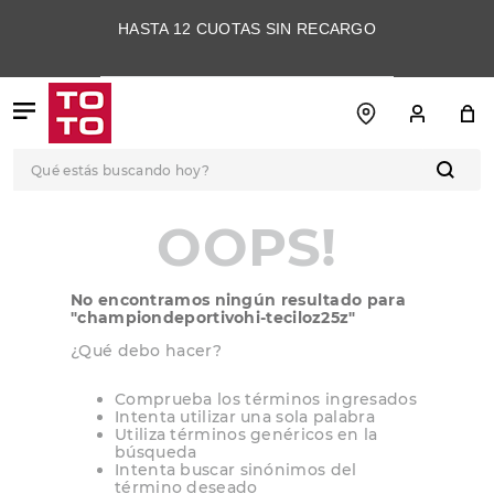
HASTA 12 CUOTAS SIN RECARGO
Qué estás buscando hoy?
TÉRMINOS MÁS
OOPS!
BUSCADOS
1
.
botas
No encontramos ningún resultado para
2
.
skechers
"
championdeportivohi-teciloz25z
"
3
.
skechers slip-ins
¿Qué debo hacer?
4
.
championes
Comprueba los términos ingresados
Intenta utilizar una sola palabra
5
.
botas mujer
Utiliza términos genéricos en la
búsqueda
6
.
americansport
Intenta buscar sinónimos del
término deseado