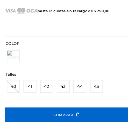
7
.
sandalias
8
.
hitec
hasta
12
cuotas sin recargo de
$
250
,
00
9
.
slip-ins
10
.
botas dama
COLOR
Talles
40
41
42
43
44
45
COMPRAR