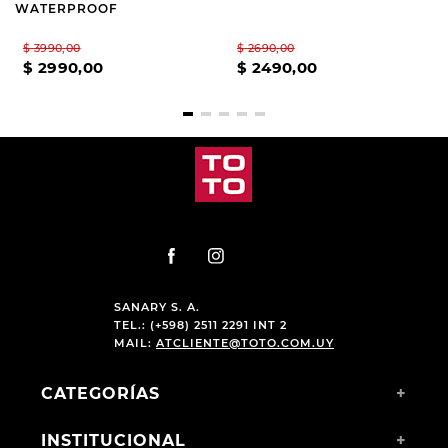
WATERPROOF
$
3990
,
00
$
2690
,
00
$
2990
,
00
$
2490
,
00
SANARY S. A.
TEL.: (+598) 2511 2291 INT 2
MAIL:
ATCLIENTE@TOTO.COM.UY
CATEGORÍAS
+
INSTITUCIONAL
+