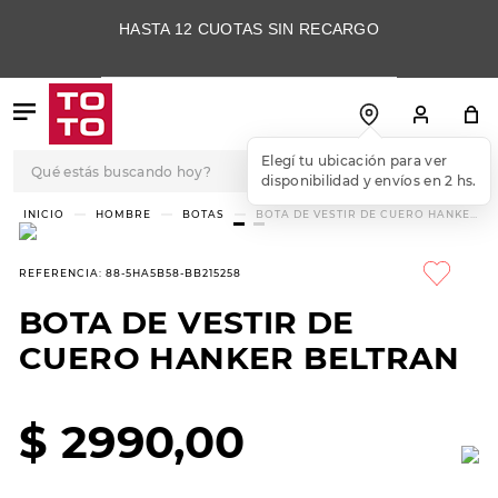
HASTA 12 CUOTAS SIN RECARGO
Qué estás buscando hoy?
Elegí tu ubicación para ver
disponibilidad y envíos en 2 hs.
TÉRMINOS MÁS
HOMBRE
BOTAS
BOTA DE VESTIR DE CUERO HANKER
BELTRAN
BUSCADOS
1
.
botas
REFERENCIA
:
88-5HA5B58-BB215258
2
.
skechers
BOTA DE VESTIR DE
3
.
skechers slip-ins
CUERO HANKER BELTRAN
4
.
championes
5
.
botas mujer
$
2990
,
00
6
.
americansport