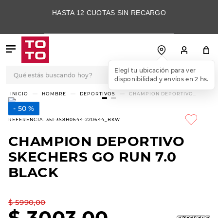
HASTA 12 CUOTAS SIN RECARGO
Qué estás buscando hoy?
Elegí tu ubicación para ver
disponibilidad y envíos en 2 hs.
TÉRMINOS MÁS
HOMBRE
DEPORTIVOS
CHAMPION DEPORTIVO
SKECHERS GO RUN 7.0 BLACK
BUSCADOS
50 %
1
.
botas
REFERENCIA
:
351-3S8H0644-220644_BKW
2
.
skechers
CHAMPION DEPORTIVO
3
.
skechers slip-ins
SKECHERS GO RUN 7.0
4
.
championes
BLACK
5
.
botas mujer
$
5990
,
00
6
.
americansport
$
3003
,
00