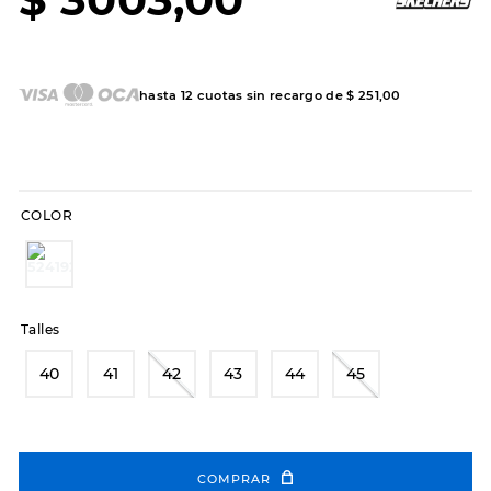
7
.
sandalias
8
.
hitec
9
.
slip-ins
hasta
12
cuotas sin recargo de
$
251
,
00
10
.
botas dama
COLOR
Talles
40
41
42
43
44
45
COMPRAR