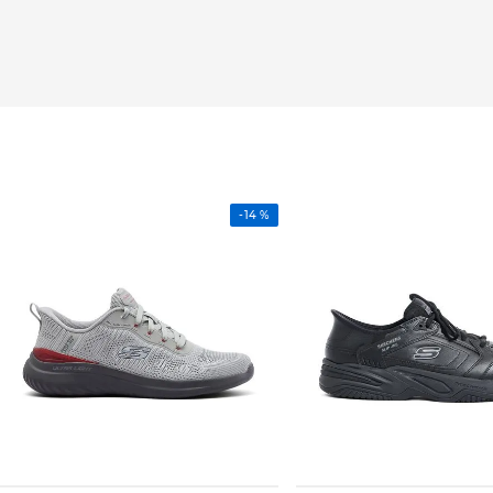
-
14 %