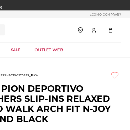
S
¿CÓMO COMPRAR?
OUTLET WEB
SALE
1-5S9H7075-217075S_BKW
PION DEPORTIVO
ERS SLIP-INS RELAXED
O WALK ARCH FIT N-JOY
ND BLACK