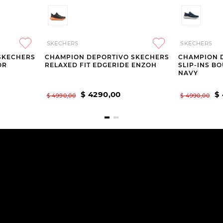
SKECHERS
SKECHERS
SKECHERS
CHAMPION DEPORTIVO SKECHERS
CHAMPION 
OR
RELAXED FIT EDGERIDE ENZOH
SLIP-INS B
NAVY
$
4290
,
00
$
$
4990
,
00
$
4990
,
00