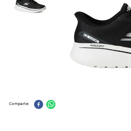
9
.
slip-ins
10
.
botas dama
Comparte