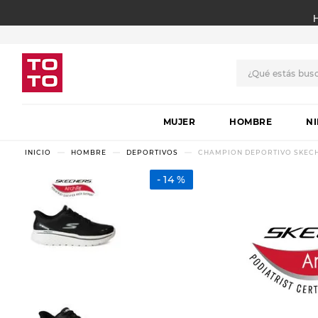
¿Qué estás bus
TÉRMINOS MÁS BUSCADO
MUJER
1
.
botas
HOMBRE
N
2
.
skechers
HOMBRE
DEPORTIVOS
CHAMPION DEPORTIVO SKECHE
3
.
skechers slip-ins
14 %
4
.
championes
5
.
botas mujer
6
.
americansport
7
.
sandalias
8
.
hitec