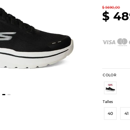
$
5690
,
00
$
48
COLOR
Talles
40
41