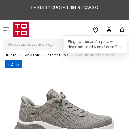
HASTA 12 CUOTAS SIN RECARGO
Qué estás buscando hoy?
Elegí tu ubicación para ver
disponibilidad y envíos en 2 hs.
TÉRMINOS MÁS
HOMBRE
DEPORTIVOS
CHAMPION DEPORTIVO
SKECHERS SLIP-INS BOBS
BUSCADOS
SPORT ARC WAVES 2.0
21 %
1
.
botas
2
.
skechers
3
.
skechers slip-ins
4
.
championes
5
.
botas mujer
6
.
americansport