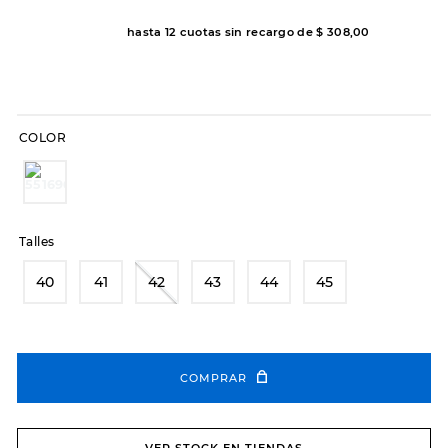
hasta
12
cuotas sin recargo de
$
308
,
00
COLOR
Talles
40
41
42
43
44
45
COMPRAR