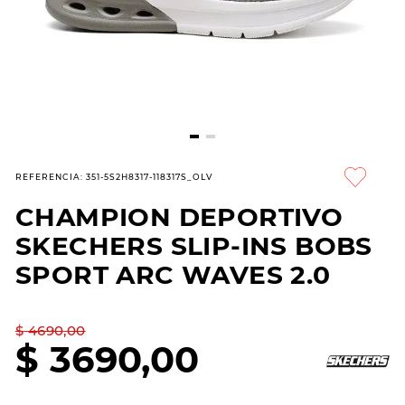
7
.
sandalias
8
.
hitec
9
.
slip-ins
10
.
botas dama
REFERENCIA
:
351-5S2H8317-118317S_OLV
CHAMPION DEPORTIVO
SKECHERS SLIP-INS BOBS
SPORT ARC WAVES 2.0
$
4690
,
00
$
3690
,
00