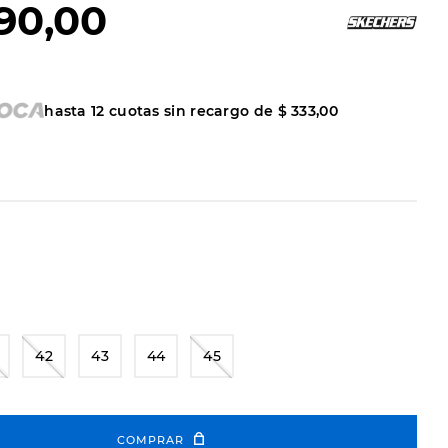
90
,
00
hasta
12
cuotas sin recargo de
$
333
,
00
42
43
44
45
COMPRAR