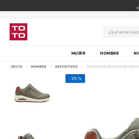
¿Qué estás bus
TÉRMINOS MÁS BUSCADO
MUJER
1
.
botas
HOMBRE
N
2
.
skechers
HOMBRE
DEPORTIVOS
CHAMPION DEPORTIVO SKECH
3
.
skechers slip-ins
25 %
4
.
championes
5
.
botas mujer
6
.
americansport
7
.
sandalias
8
.
hitec