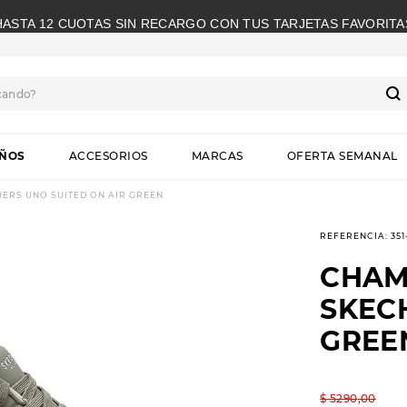
HASTA 12 CUOTAS SIN RECARGO CON TUS TARJETAS FAVORITA
cando?
S
IÑOS
ACCESORIOS
MARCAS
OFERTA SEMANAL
ERS UNO SUITED ON AIR GREEN
REFERENCIA
:
35
CHAM
SKEC
GREE
$
5290
,
00