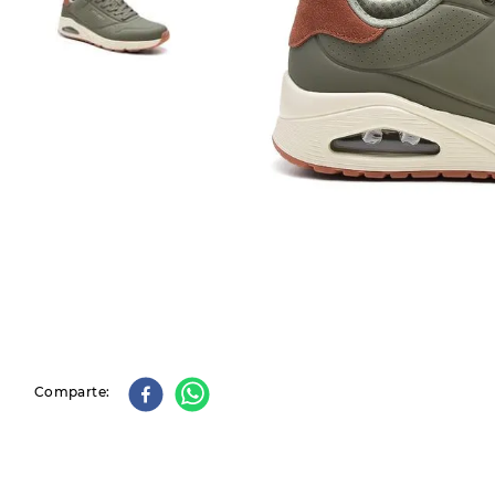
9
.
slip-ins
10
.
botas dama
Comparte