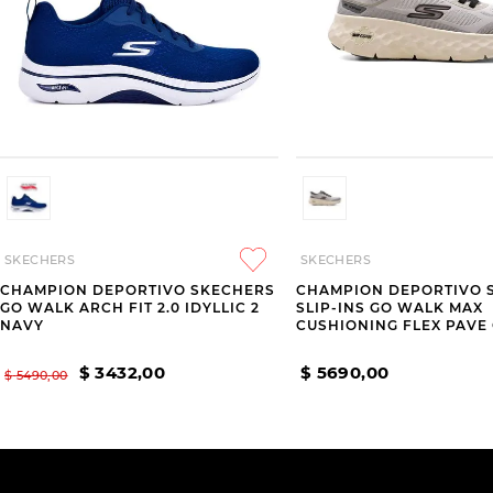
SKECHERS
SKECHERS
CHAMPION DEPORTIVO SKECHERS
CHAMPION DEPORTIVO 
GO WALK ARCH FIT 2.0 IDYLLIC 2
SLIP-INS GO WALK MAX
NAVY
CUSHIONING FLEX PAVE
$
3432
,
00
$
5690
,
00
$
5490
,
00