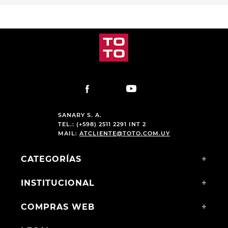
PRODUCTOS RELACIONADOS
-
55 %
-
55 %
BOTA DE VESTIR HANKER
CLEUR
BOTA CASUAL SKECHERS
RELAXED FIT RELMENT
TRAVEN BROWN
$
3990
,
00
$
6990
,
00
$
1800
,
00
$
3174
,
00