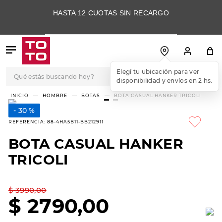
HASTA 12 CUOTAS SIN RECARGO
Qué estás buscando hoy?
Elegí tu ubicación para ver
disponibilidad y envíos en 2 hs.
TÉRMINOS MÁS
HOMBRE
BOTAS
BOTA CASUAL HANKER TRICOLI
BUSCADOS
30 %
1
.
botas
REFERENCIA
:
88-4HA5B11-BB212911
2
.
skechers
BOTA CASUAL HANKER
3
.
skechers slip-ins
TRICOLI
4
.
championes
5
.
botas mujer
$
3990
,
00
$
2790
,
00
6
.
americansport