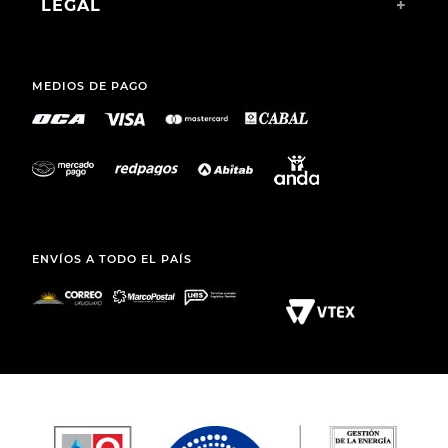
SANARY S. A.
TEL.: (+598) 2511 2291 INT 2
MAIL:
ATCLIENTE@TOTO.COM.UY
CATEGORÍAS
+
INSTITUCIONAL
+
COMPRAS WEB
+