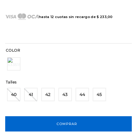
7
.
sandalias
8
.
hitec
hasta
12
cuotas sin recargo de
$
233
,
00
9
.
slip-ins
10
.
botas dama
COLOR
Talles
40
41
42
43
44
45
COMPRAR