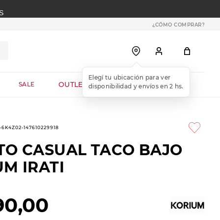
S
¿CÓMO COMPRAR?
OUTLET WEB
SALE
1-6K4Z02-147610229918
TO CASUAL TACO BAJO
M IRATI
90
,
00