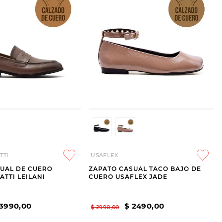
TTI
USAFLEX
UAL DE CUERO
ZAPATO CASUAL TACO BAJO DE
TTI LEILANI
CUERO USAFLEX JADE
3990
,
00
$
2490
,
00
$
2990
,
00