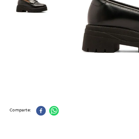
9
.
slip-ins
10
.
botas dama
Comparte