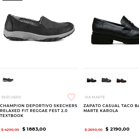
SKECHERS
VIA MARTE
CHAMPION DEPORTIVO SKECHERS
ZAPATO CASUAL TACO B
RELAXED FIT REGGAE FEST 2.0
MARTE KAROLA
TEXTBOOK
$
1883
,
00
$
2190
,
00
$
4290
,
00
$
2690
,
00