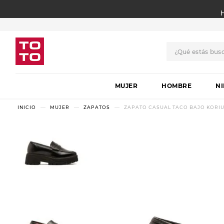
¿Qué estás bus
TÉRMINOS MÁS BUSCADO
MUJER
1
.
botas
HOMBRE
N
2
.
skechers
MUJER
ZAPATOS
ZAPATO CASUAL TACO BAJO KORIU
3
.
skechers slip-ins
4
.
championes
5
.
botas mujer
6
.
americansport
7
.
sandalias
8
.
hitec