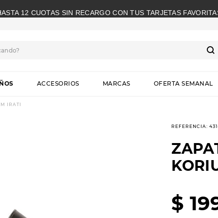
HASTA 12 CUOTAS SIN RECARGO CON TUS TARJETAS FAVORITA
cando?
S
IÑOS
ACCESORIOS
MARCAS
OFERTA SEMANAL
M IRATI
REFERENCIA
:
43
ZAPA
KORIU
$
19