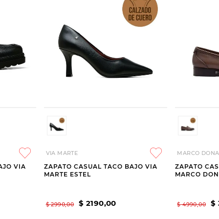
VIA MARTE
MARCO DONA
AJO VIA
ZAPATO CASUAL TACO BAJO VIA
ZAPATO CAS
MARTE ESTEL
MARCO DONA
$
2190
,
00
$
$
2990
,
00
$
4990
,
00