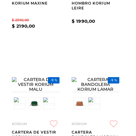
KORIUM MAXINE
HOMBRO KORIUM
9
.
slip-ins
LEIRE
10
.
botas dama
$
2390
,
00
$
1990
,
00
$
2190
,
00
-
9 %
-
9 %
KORIUM
KORIUM
CARTERA DE VESTIR
CARTERA