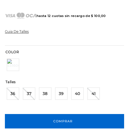
7
.
sandalias
8
.
hitec
hasta
12
cuotas sin recargo de
$
100
,
00
9
.
slip-ins
10
.
botas dama
Guia De Talles
COLOR
Talles
36
37
38
39
40
41
COMPRAR