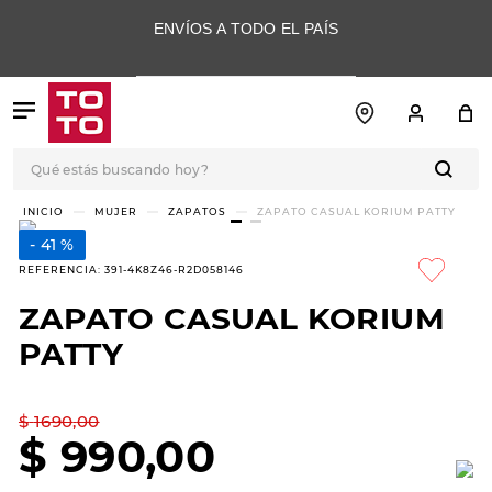
ENVÍOS A TODO EL PAÍS
Qué estás buscando hoy?
TÉRMINOS MÁS
MUJER
ZAPATOS
ZAPATO CASUAL KORIUM PATTY
BUSCADOS
41 %
1
.
botas
REFERENCIA
:
391-4K8Z46-R2D058146
2
.
skechers
ZAPATO CASUAL KORIUM
3
.
skechers slip-ins
PATTY
4
.
championes
5
.
botas mujer
$
1690
,
00
$
990
,
00
6
.
americansport