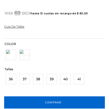
7
.
sandalias
8
.
hitec
hasta
12
cuotas sin recargo de
$
83
,
00
9
.
slip-ins
10
.
botas dama
Guia De Talles
COLOR
Talles
36
37
38
39
40
41
COMPRAR