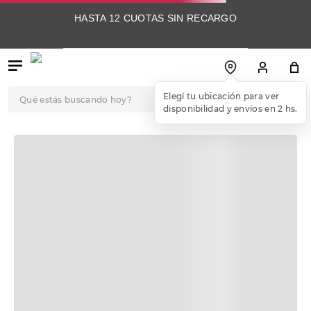
HASTA 12 CUOTAS SIN RECARGO
Qué estás buscando hoy?
Elegí tu ubicación para ver
disponibilidad y envíos en 2 hs.
TÉRMINOS MÁS
BUSCADOS
1
.
botas
2
.
skechers
3
.
skechers slip-ins
4
.
championes
5
.
botas mujer
6
.
americansport
7
.
sandalias