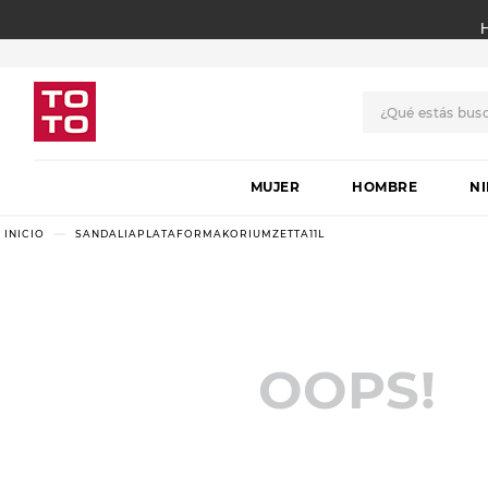
¿Qué estás bus
TÉRMINOS MÁS BUSCADO
MUJER
1
.
botas
HOMBRE
N
2
.
skechers
SANDALIAPLATAFORMAKORIUMZETTA11L
3
.
skechers slip-ins
4
.
championes
5
.
botas mujer
OOPS!
6
.
americansport
7
.
sandalias
8
.
hitec