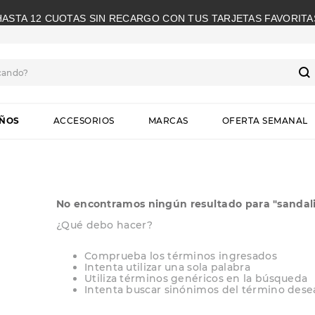
HASTA 12 CUOTAS SIN RECARGO CON TUS TARJETAS FAVORITA
cando?
S
IÑOS
ACCESORIOS
MARCAS
OFERTA SEMANAL
No encontramos ningún resultado para "
sandal
¿Qué debo hacer?
Comprueba los términos ingresados
Intenta utilizar una sola palabra
Utiliza términos genéricos en la búsqueda
Intenta buscar sinónimos del término des