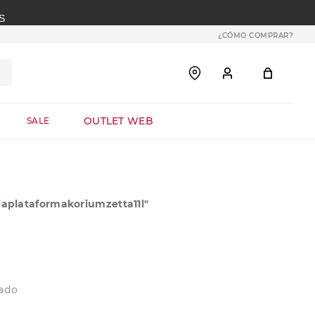
S
¿CÓMO COMPRAR?
OUTLET WEB
SALE
iaplataformakoriumzetta11l
"
eado