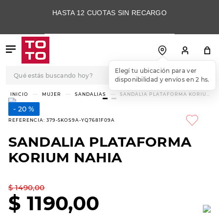
HASTA 12 CUOTAS SIN RECARGO
Qué estás buscando hoy?
TÉRMINOS MÁS
MUJER
SANDALIAS
SANDALIA PLATAFORMA KORIUM
NAHIA
BUSCADOS
20 %
1
.
botas
REFERENCIA
:
379-5KOS9A-YQ7681F09A
2
.
skechers
SANDALIA PLATAFORMA
3
.
skechers slip-ins
KORIUM NAHIA
4
.
championes
5
.
botas mujer
$
1490
,
00
$
1190
,
00
6
.
americansport