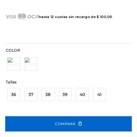
7
.
sandalias
8
.
hitec
hasta
12
cuotas sin recargo de
$
100
,
00
9
.
slip-ins
10
.
botas dama
COLOR
Talles
36
37
38
39
40
41
COMPRAR