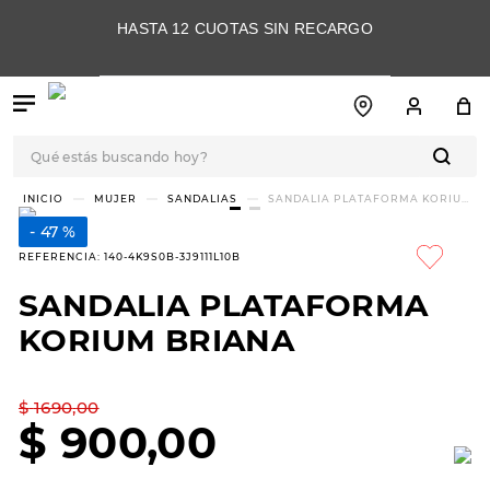
HASTA 12 CUOTAS SIN RECARGO
Qué estás buscando hoy?
TÉRMINOS MÁS
MUJER
SANDALIAS
SANDALIA PLATAFORMA KORIUM
BRIANA
BUSCADOS
47 %
1
.
botas
REFERENCIA
:
140-4K9S0B-3J9111L10B
2
.
skechers
SANDALIA PLATAFORMA
3
.
skechers slip-ins
KORIUM BRIANA
4
.
championes
5
.
botas mujer
$
1690
,
00
$
900
,
00
6
.
americansport
7
.
sandalias