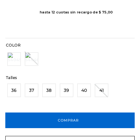
8
.
hitec
hasta
12
cuotas sin recargo de
$
75
,
00
9
.
slip-ins
10
.
botas dama
COLOR
Talles
36
37
38
39
40
41
COMPRAR