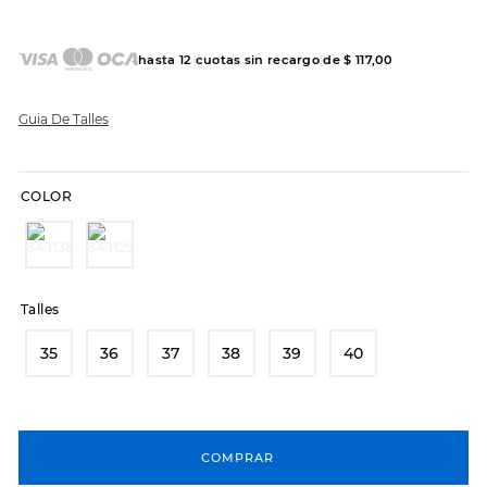
7
.
hitec
8
.
sandalias
hasta
12
cuotas sin recargo de
$
117
,
00
9
.
slip-ins
10
.
botas dama
Guia De Talles
COLOR
Talles
35
36
37
38
39
40
COMPRAR