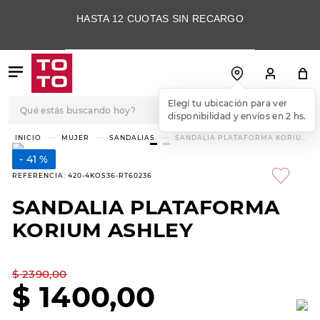
HASTA 12 CUOTAS SIN RECARGO
Qué estás buscando hoy?
Elegí tu ubicación para ver
disponibilidad y envíos en 2 hs.
TÉRMINOS MÁS
MUJER
SANDALIAS
SANDALIA PLATAFORMA KORIUM
ASHLEY
BUSCADOS
41 %
1
.
botas
REFERENCIA
:
420-4KOS36-RT60236
2
.
skechers
SANDALIA PLATAFORMA
3
.
skechers slip-ins
KORIUM ASHLEY
4
.
championes
5
.
botas mujer
$
2390
,
00
$
1400
,
00
6
.
americansport