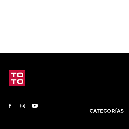
9
.
slip-ins
10
.
botas dama
CATEGORÍAS