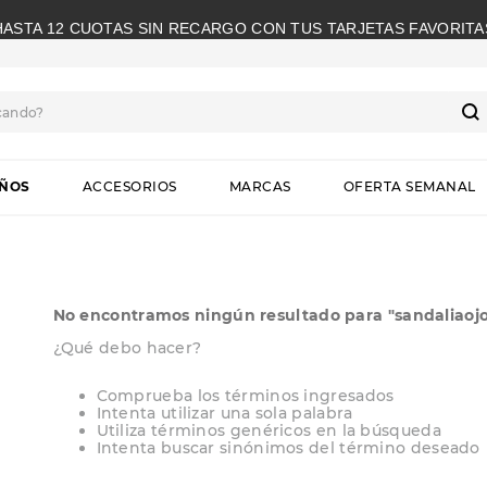
HASTA 12 CUOTAS SIN RECARGO CON TUS TARJETAS FAVORITA
cando?
S
IÑOS
ACCESORIOS
MARCAS
OFERTA SEMANAL
No encontramos ningún resultado para "
sandaliaoj
¿Qué debo hacer?
Comprueba los términos ingresados
Intenta utilizar una sola palabra
Utiliza términos genéricos en la búsqueda
Intenta buscar sinónimos del término deseado