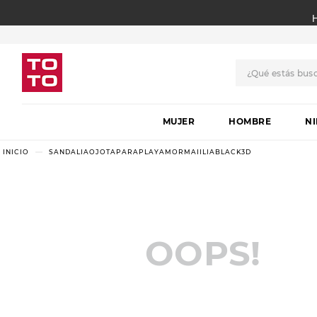
¿Qué estás bus
TÉRMINOS MÁS BUSCADO
MUJER
1
.
botas
HOMBRE
N
2
.
skechers
SANDALIAOJOTAPARAPLAYAMORMAIILIABLACK3D
3
.
skechers slip-ins
4
.
championes
5
.
botas mujer
OOPS!
6
.
americansport
7
.
sandalias
8
.
hitec