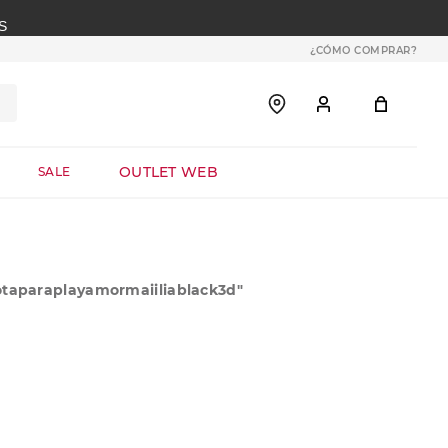
S
¿CÓMO COMPRAR?
OUTLET WEB
SALE
otaparaplayamormaiiliablack3d
"