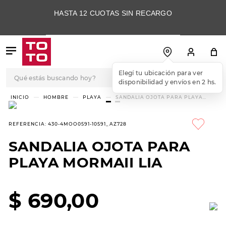
HASTA 12 CUOTAS SIN RECARGO
Qué estás buscando hoy?
Elegí tu ubicación para ver
disponibilidad y envíos en 2 hs.
TÉRMINOS MÁS
HOMBRE
PLAYA
SANDALIA OJOTA PARA PLAYA
MORMAII LIA
BUSCADOS
1
.
botas
REFERENCIA
:
430-4MOO0591-10591_AZ728
2
.
skechers
SANDALIA OJOTA PARA
3
.
skechers slip-ins
PLAYA MORMAII LIA
4
.
championes
5
.
botas mujer
$
690
,
00
6
.
americansport