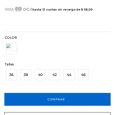
7
.
sandalias
8
.
hitec
hasta
12
cuotas sin recargo de
$
58
,
00
9
.
slip-ins
10
.
botas dama
COLOR
Talles
36
38
40
42
44
46
COMPRAR