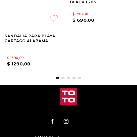
CARTAGO
CARTAGO
SANDALIA PARA PLAYA
OJOTA CHANCLETA
CARTAGO ALABAMA
CARTAGO ARIZONA
BLACK L205
$
1390
,
00
$
790
,
00
$
1290
,
00
$
690
,
00
SANARY S. A.
TEL.: (+598) 2511 2291 INT 2
MAIL:
ATCLIENTE@TOTO.COM.UY