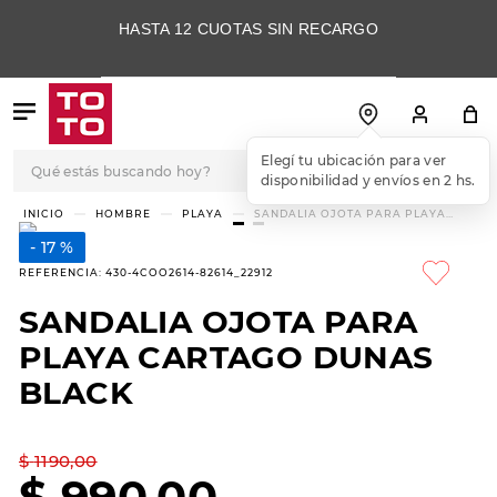
HASTA 12 CUOTAS SIN RECARGO
Qué estás buscando hoy?
Elegí tu ubicación para ver
disponibilidad y envíos en 2 hs.
TÉRMINOS MÁS
HOMBRE
PLAYA
SANDALIA OJOTA PARA PLAYA
CARTAGO DUNAS BLACK
BUSCADOS
17 %
1
.
botas
REFERENCIA
:
430-4COO2614-82614_22912
2
.
skechers
SANDALIA OJOTA PARA
3
.
skechers slip-ins
PLAYA CARTAGO DUNAS
4
.
championes
BLACK
5
.
botas mujer
$
1190
,
00
6
.
americansport
$
990
,
00