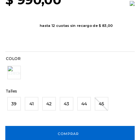
7
.
sandalias
8
.
hitec
9
.
slip-ins
hasta
12
cuotas sin recargo de
$
83
,
00
10
.
botas dama
COLOR
Talles
39
41
42
43
44
45
COMPRAR