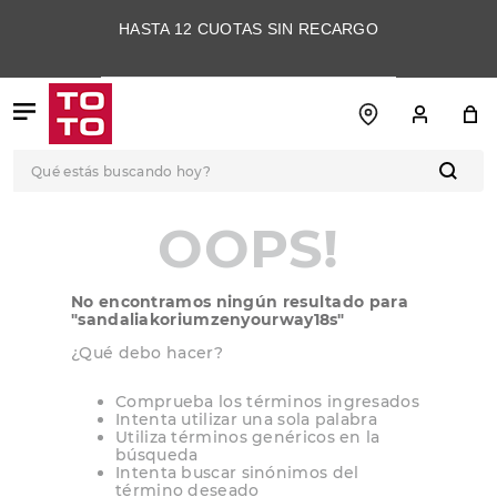
HASTA 12 CUOTAS SIN RECARGO
Qué estás buscando hoy?
TÉRMINOS MÁS
OOPS!
BUSCADOS
1
.
botas
No encontramos ningún resultado para
2
.
skechers
"
sandaliakoriumzenyourway18s
"
3
.
skechers slip-ins
¿Qué debo hacer?
4
.
championes
Comprueba los términos ingresados
Intenta utilizar una sola palabra
5
.
botas mujer
Utiliza términos genéricos en la
búsqueda
6
.
americansport
Intenta buscar sinónimos del
término deseado