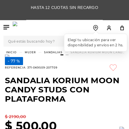
HASTA 12 CUOTAS SIN RECARGO
Qué estás buscando hoy?
TÉRMINOS MÁS
MUJER
SANDALIAS
SANDALIA KORIUM MOON CANDY
STUDS CON PLATAFORMA
BUSCADOS
77 %
1
.
botas
REFERENCIA
:
371-0K9S09-20TT09
2
.
skechers
SANDALIA KORIUM MOON
3
.
skechers slip-ins
CANDY STUDS CON
4
.
championes
PLATAFORMA
5
.
botas mujer
$
2190
,
00
6
.
americansport
$
500
,
00
7
.
sandalias