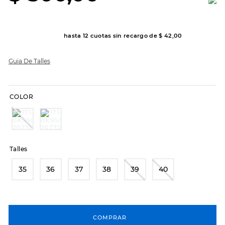
8
.
hitec
9
.
slip-ins
hasta
12
cuotas sin recargo de
$
42
,
00
10
.
botas dama
Guia De Talles
COLOR
Talles
35
36
37
38
39
40
COMPRAR