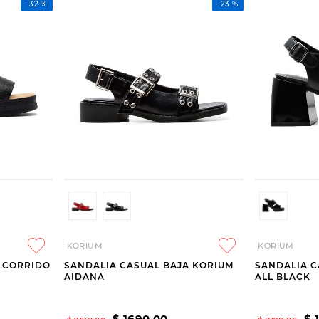
-
32 %
-
23 %
KORIUM
KORIUM
 CORRIDO
SANDALIA CASUAL BAJA KORIUM
SANDALIA C
AIDANA
ALL BLACK
$
1690
,
00
$