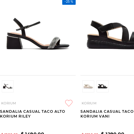
-
25 %
KORIUM
KORIUM
SANDALIA CASUAL TACO ALTO
SANDALIA CASUAL TACO
KORIUM RILEY
KORIUM VANI
$
1490
,
00
$
1290
,
00