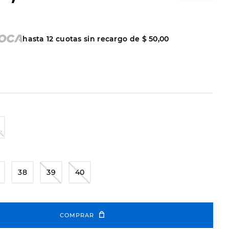
hasta
12
cuotas sin recargo de
$
50
,
00
38
39
40
COMPRAR