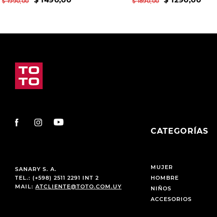
$
1990
,
00
$
1890
,
00
CATEGORÍAS
MUJER
SANARY S. A.
TEL.: (+598) 2511 2291 INT 2
HOMBRE
MAIL:
ATCLIENTE@TOTO.COM.UY
NIÑOS
ACCESORIOS