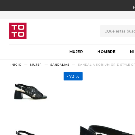
¿Qué estás bus
TÉRMINOS MÁS BUSCADO
MUJER
1
.
botas
HOMBRE
N
2
.
skechers
MUJER
SANDALIAS
SANDALIA KORIUM GRID STYLE 
3
.
skechers slip-ins
73 %
4
.
championes
5
.
botas mujer
6
.
americansport
7
.
hitec
8
.
sandalias