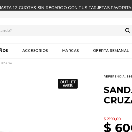
HASTA 12 CUOTAS SIN RECARGO CON TUS TARJETAS FAVORITA
cando?
S
IÑOS
ACCESORIOS
MARCAS
OFERTA SEMANAL
CRUZADA
REFERENCIA
:
38
SAND
CRUZ
$
2190
,
00
$
60