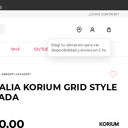
S
¿CÓMO COMPRAR?
OUTLET WEB
SALE
6-0K8S0F1-L9A200F1
ALIA KORIUM GRID STYLE
ADA
0
,
00