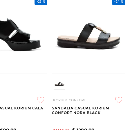
-
23 %
-
24 %
KORIUM CONFORT
ASUAL KORIUM CALA
SANDALIA CASUAL KORIUM
CONFORT NORA BLACK
1690
,
00
$
1290
,
00