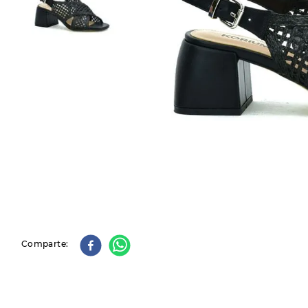
9
.
slip-ins
10
.
botas dama
Comparte