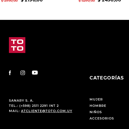
$
2990
,
00
$
3290
,
00
CATEGORÍAS
MUJER
SANARY S. A.
TEL.: (+598) 2511 2291 INT 2
HOMBRE
MAIL:
ATCLIENTE@TOTO.COM.UY
NIÑOS
ACCESORIOS