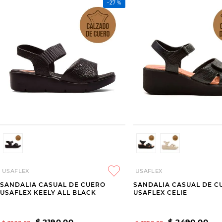
-
27 %
USAFLEX
USAFLEX
SANDALIA CASUAL DE CUERO
SANDALIA CASUAL DE C
USAFLEX KEELY ALL BLACK
USAFLEX CELIE
$
2190
,
00
$
2490
,
00