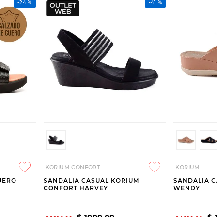
-
24 %
-
41 %
KORIUM CONFORT
KORIUM
UERO
SANDALIA CASUAL KORIUM
SANDALIA C
CONFORT HARVEY
WENDY
$
1000
,
00
$