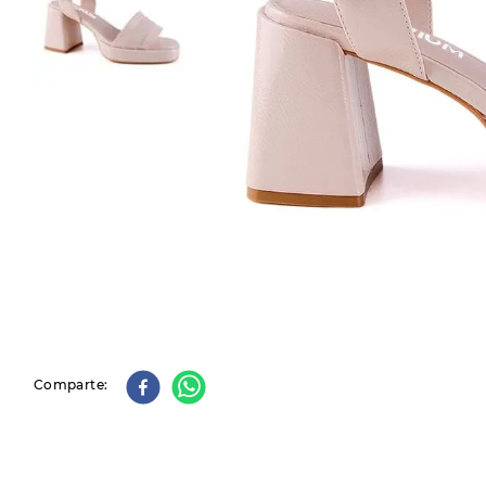
9
.
slip-ins
10
.
botas dama
Comparte