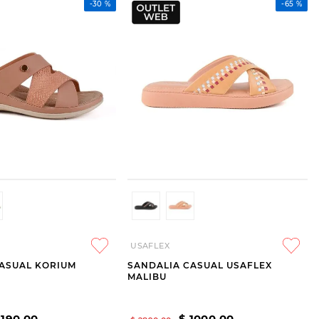
-
30 %
-
65 %
USAFLEX
ASUAL KORIUM
SANDALIA CASUAL USAFLEX
MALIBU
1190
,
00
$
1000
,
00