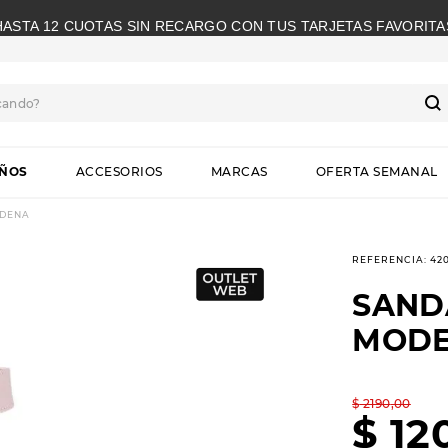
HASTA 12 CUOTAS SIN RECARGO CON TUS TARJETAS FAVORITA
cando?
S
IÑOS
ACCESORIOS
MARCAS
OFERTA SEMANAL
ODENA
REFERENCIA
:
42
SAND
MOD
$
2190
,
00
$
12