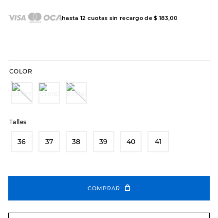
7
.
sandalias
8
.
hitec
hasta
12
cuotas sin recargo de
$
183
,
00
9
.
slip-ins
10
.
botas dama
COLOR
Talles
36
37
38
39
40
41
COMPRAR