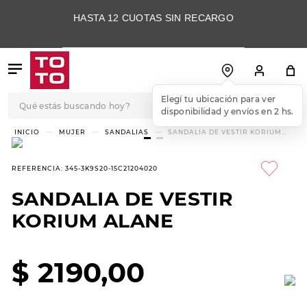
HASTA 12 CUOTAS SIN RECARGO
Qué estás buscando hoy?
TÉRMINOS MÁS
MUJER
SANDALIAS
SANDALIA DE VESTIR KORIUM
ALANE
BUSCADOS
1
.
botas
REFERENCIA
:
345-3K9S20-15C21204020
2
.
skechers
SANDALIA DE VESTIR
3
.
skechers slip-ins
KORIUM ALANE
4
.
championes
5
.
botas mujer
$
2190
,
00
6
.
americansport