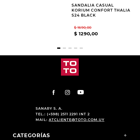
$
1690
,
00
$
1690
,
00
$
1290
,
00
$
1290
,
00
SANARY S. A.
TEL.: (+598) 2511 2291 INT 2
MAIL:
ATCLIENTE@TOTO.COM.UY
CATEGORÍAS
+
INSTITUCIONAL
+