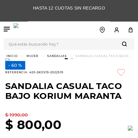
HASTA 12 CUOTAS SIN RECARGO
Qué estás buscando hoy?
TÉRMINOS MÁS
MUJER
SANDALIAS
SANDALIA CASUAL TACO BAJO
KORIUM MARANTA
BUSCADOS
60 %
1
.
botas
REFERENCIA
:
420-2KOS19-2022S19
2
.
skechers
SANDALIA CASUAL TACO
3
.
skechers slip-ins
BAJO KORIUM MARANTA
4
.
championes
5
.
botas mujer
$
1990
,
00
$
800
,
00
6
.
americansport
7
.
sandalias