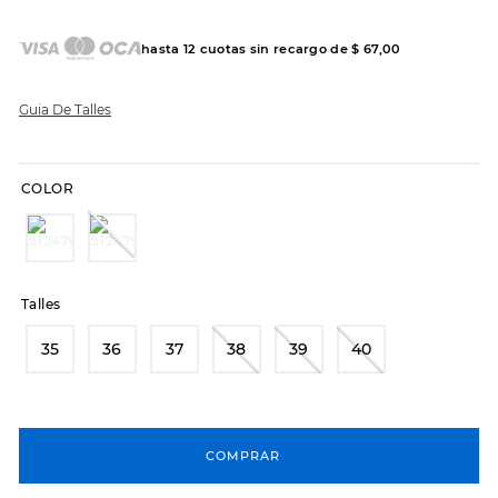
8
.
hitec
hasta
12
cuotas sin recargo de
$
67
,
00
9
.
slip-ins
10
.
botas dama
Guia De Talles
COLOR
Talles
35
36
37
38
39
40
COMPRAR