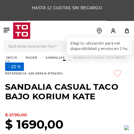
HASTA 12 CUOTAS SIN RECARGO
Qué estás buscando hoy?
Elegí tu ubicación para ver
disponibilidad y envíos en 2 hs.
TÉRMINOS MÁS
MUJER
SANDALIAS
SANDALIA CASUAL TACO BAJO
KORIUM KATE
BUSCADOS
23 %
1
.
botas
REFERENCIA
:
420-5K9S14-RT661314
2
.
skechers
SANDALIA CASUAL TACO
3
.
skechers slip-ins
BAJO KORIUM KATE
4
.
championes
5
.
botas mujer
$
2190
,
00
$
1690
,
00
6
.
americansport