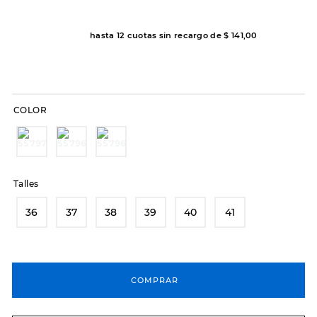
7
.
sandalias
8
.
hitec
hasta
12
cuotas sin recargo de
$
141
,
00
9
.
slip-ins
10
.
botas dama
COLOR
Talles
36
37
38
39
40
41
COMPRAR