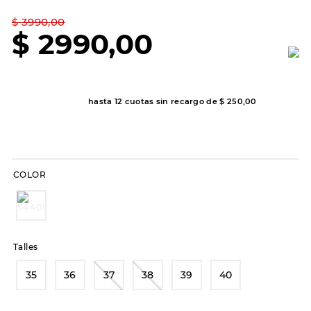
7
.
sandalias
$
3990
,
00
8
.
hitec
$
2990
,
00
9
.
slip-ins
10
.
botas dama
hasta
12
cuotas sin recargo de
$
250
,
00
COLOR
Talles
35
36
37
38
39
40