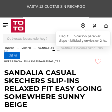
HASTA 12 CUOTAS SIN RECARGO
Qué estás buscando hoy?
Elegí tu ubicación para ver
disponibilidad y envíos en 2 hs.
TÉRMINOS MÁS
MUJER
SANDALIAS
SANDALIA CASUAL SKECHERS
SLIP-INS RELAXED FIT EASY
BUSCADOS
GOING SOMEWHERE SUNNY
25 %
BEIGE
1
.
botas
REFERENCIA
:
351-4S9S3534-163534S_TPE
2
.
skechers
SANDALIA CASUAL
3
.
skechers slip-ins
SKECHERS SLIP-INS
4
.
championes
RELAXED FIT EASY GOING
SOMEWHERE SUNNY
5
.
botas mujer
BEIGE
6
.
americansport