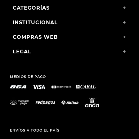
SANDALIA CASUAL
SANDALIA CASUAL DE
KORIUM ALIZE
CUERO USAFLEX KEELY
ALL BLACK
$
1490
,
00
$
2990
,
00
$
1190
,
00
$
2190
,
00
SANARY S. A.
TEL.: (+598) 2511 2291 INT 2
MAIL:
ATCLIENTE@TOTO.COM.UY
CATEGORÍAS
+