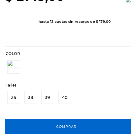
8
.
sandalias
9
.
slip-ins
hasta
12
cuotas sin recargo de
$
179
,
00
10
.
botas dama
COLOR
Talles
35
38
39
40
COMPRAR