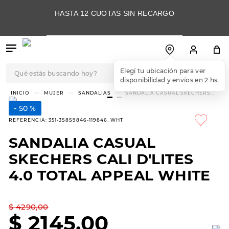
HASTA 12 CUOTAS SIN RECARGO
Qué estás buscando hoy?
Elegí tu ubicación para ver
disponibilidad y envíos en 2 hs.
TÉRMINOS MÁS
MUJER
SANDALIAS
SANDALIA CASUAL SKECHERS
CALI D'LITES 4.0 TOTAL APPEAL
BUSCADOS
WHITE
50 %
1
.
botas
REFERENCIA
:
351-3S8S9846-119846_WHT
2
.
skechers
SANDALIA CASUAL
3
.
skechers slip-ins
SKECHERS CALI D'LITES
4
.
championes
4.0 TOTAL APPEAL WHITE
5
.
botas mujer
$
4290
,
00
6
.
americansport
$
2145
,
00
7
.
hitec