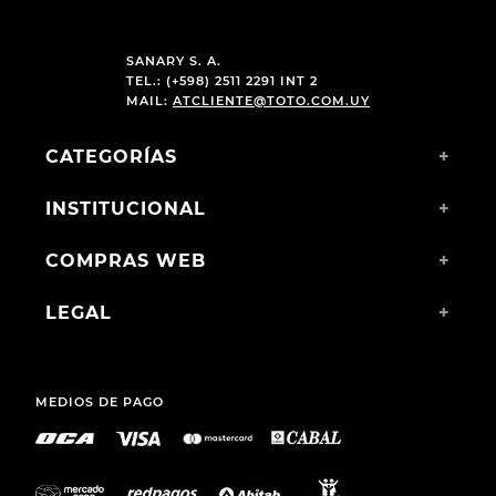
$
2690
,
00
$
1490
,
00
$
1990
,
00
$
1190
,
00
SANARY S. A.
TEL.: (+598) 2511 2291 INT 2
MAIL:
ATCLIENTE@TOTO.COM.UY
CATEGORÍAS
+
INSTITUCIONAL
+
COMPRAS WEB
+